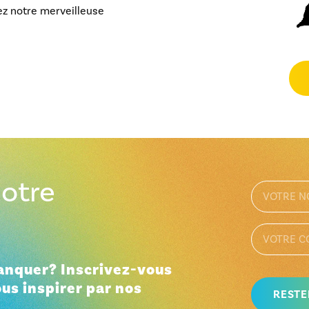
ez notre merveilleuse
otre
manquer? Inscrivez-vous
ous inspirer par nos