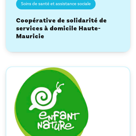
Soins de santé et assistance sociale
Coopérative de solidarité de
services à domicile Haute-
Mauricie