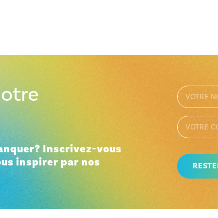
otre
manquer? Inscrivez-vous
ous inspirer par nos