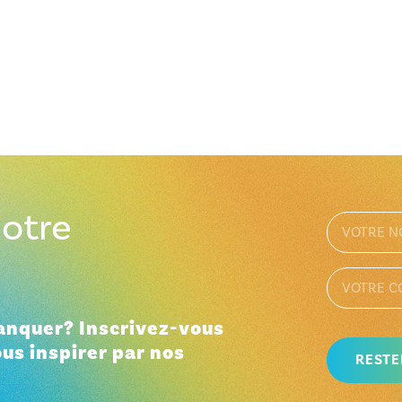
otre
manquer? Inscrivez-vous
ous inspirer par nos