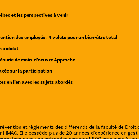
ébec et les perspectives à venir
tention des employés : 4 volets pour un bien-être total
 candidat
pénurie de main-d’oeuvre Approche
xée sur la participation
es en lien avec les sujets abordés
Prévention et règlements des différends de la faculté de Droi
r l’IMAQ. Elle possède plus de 20 années d’expérience en ges
s humaines dans une entreprise comptant 800 employés à trave