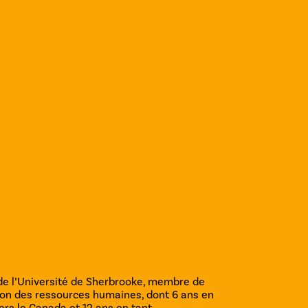
t de l’Université de Sherbrooke, membre de
tion des ressources humaines, dont 6 ans en
rs le Canada et 12 ans en tant