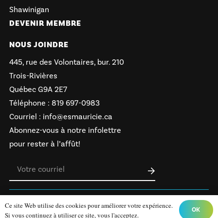
Shawinigan
DEVENIR MEMBRE
NOUS JOINDRE
445, rue des Volontaires, bur. 210
Trois-Rivières
Québec G9A 2E7
Téléphone :
819 697-0983
Courriel :
info@esmauricie.ca
Abonnez-vous à notre infolettre
pour rester à l’affût!
Politique de confidentialité
Ce site Web utilise des cookies pour améliorer votre expérience.
OK
Site web par 👉
Cinetic
.
Si vous continuez à utiliser ce site, vous l'acceptez.